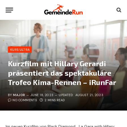
KURS ULTRA
Kurzfilm mit Hillary Gerardi
präsentiert das spektakuläre
Trofeo Kima-Rennen – iRunFar
BY
MAJOR
JUNE 18, 2023
UPDATED:
AUGUST 21, 2023
NO COMMENTS
2 MINS READ
Im neuen Kurzfilm von Black Diamond, „La Gara with Hillary